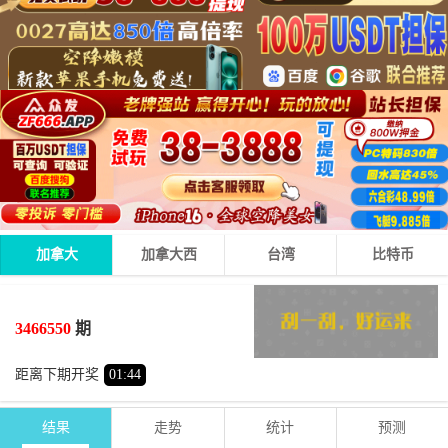
加拿大
加拿大西
台湾
比特币
9
9
4
22
+
+
=
3466550
期
大
双
距离下期开奖
01
:
44
结果
走势
统计
预测
期号
时间
号码